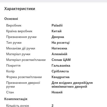
Характеристики
Основні
Виробник
Paladii
Країна виробник
Китай
Призначення ручки
Дверна
Тип ручки
На розетці
Механізм дії ручки
Натискна
Матеріал ручки
Алюміній
Матеріал розетки/планки
Сплав ЦАМ
Покриття
Гальваніка
Колір
Срібляста
Форма розетки/планки
Квадратна
Призначення дверної
Для вхідних дверей/для
ручки
міжкімнатних дверей
Стан
Новий
Комплектація
Кількість ручок
2