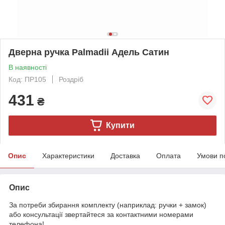
Дверна ручка Palmadii Адель Сатин
В наявності
Код: ПР105
Роздріб
431
₴
Купити
Опис
Характеристики
Доставка
Оплата
Умови п
Опис
За потреби збирання комплекту (наприклад: ручки + замок)
або консультації звертайтеся за контактними номерами
телефона!