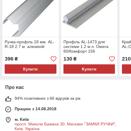
Ручка-профіль 18 мм. AL-
Профіль AL-1473 для
Край
R-18 2.7 м. алюміній
системи 1.2 м.п. Омега
AL-С
60/Комфорт 156
396
130
210
₴
₴
Купити
Купити
Про нас
94% позитивних з 66 відгуків за рік
Працює з 14.08.2018
м. Київ
просп. Миколи Бажана 30, Магазин "ЗАМКИ РУЧКИ",
Київ, Україна