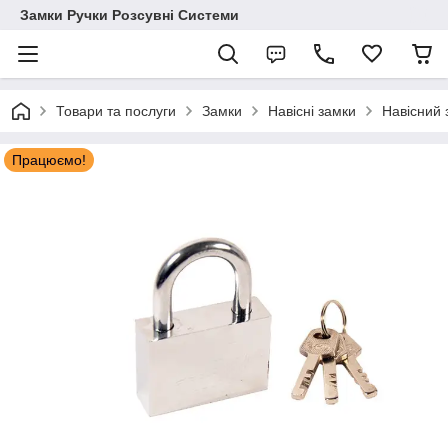
Замки Ручки Розсувні Системи
Товари та послуги
Замки
Навісні замки
Навісний 
Працюємо!