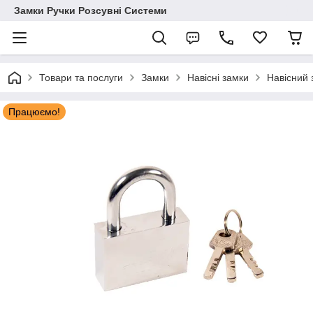
Замки Ручки Розсувні Системи
Товари та послуги
Замки
Навісні замки
Навісний 
Працюємо!