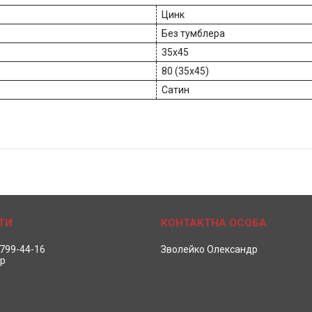
Цинк
Без тумблера
35x45
80 (35x45)
Сатин
 799-44-16
Зволейко Олександр
р