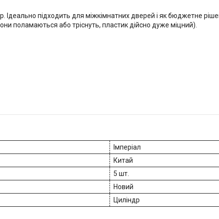
 Ідеально підходить для міжкімнатних дверей і як бюджетне рішення
вони поламаються або тріснуть, пластик дійсно дуже міцний).
Імперіал
Китай
5 шт.
Новий
Циліндр