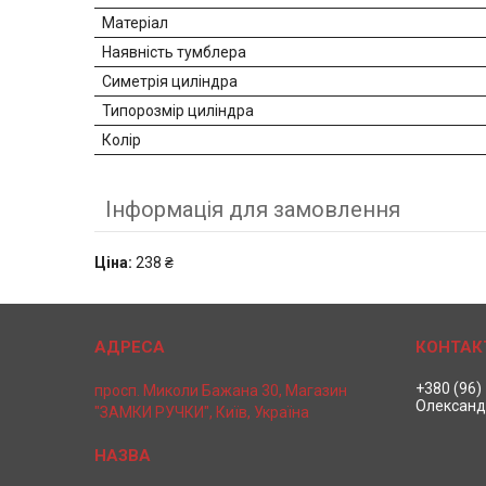
Матеріал
Наявність тумблера
Симетрія циліндра
Типорозмір циліндра
Колір
Інформація для замовлення
Ціна:
238 ₴
+380 (96)
просп. Миколи Бажана 30, Магазин
Олександ
"ЗАМКИ РУЧКИ", Київ, Україна