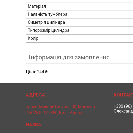
Матеріал
Наявність тумблера
Симетрія циліндра
Типорозмір циліндра
Колір
Інформація для замовлення
Ціна:
244 ₴
+380 (96)
просп. Миколи Бажана 30, Магазин
Олександ
"ЗАМКИ РУЧКИ", Київ, Україна