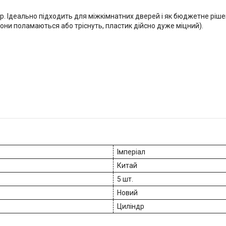
 Ідеально підходить для міжкімнатних дверей і як бюджетне рішення
вони поламаються або тріснуть, пластик дійсно дуже міцний).
Імперіал
Китай
5 шт.
Новий
Циліндр