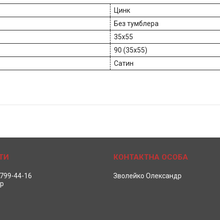
Цинк
Без тумблера
35x55
90 (35x55)
Сатин
 799-44-16
Зволейко Олександр
р