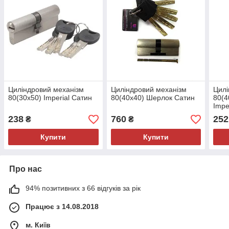
Циліндровий механізм
Циліндровий механізм
Цилі
80(30x50) Imperial Сатин
80(40x40) Шерлок Сатин
80(4
Impe
238
760
252
₴
₴
Купити
Купити
Про нас
94% позитивних з 66 відгуків за рік
Працює з 14.08.2018
м. Київ