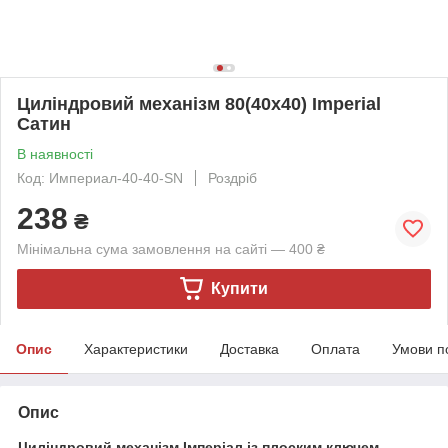
Циліндровий механізм 80(40x40) Imperial
Сатин
В наявності
Код: Империал-40-40-SN
Роздріб
238
₴
Мінімальна сума замовлення на сайті — 400 ₴
Купити
Опис
Характеристики
Доставка
Оплата
Умови п
Опис
Циліндровий механізм Імперіал із плоским ключем