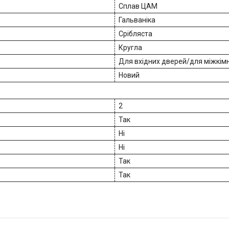
Сплав ЦАМ
Гальваніка
Срібляста
Кругла
Для вхідних дверей/для міжкім
Новий
2
Так
Ні
Ні
Так
Так