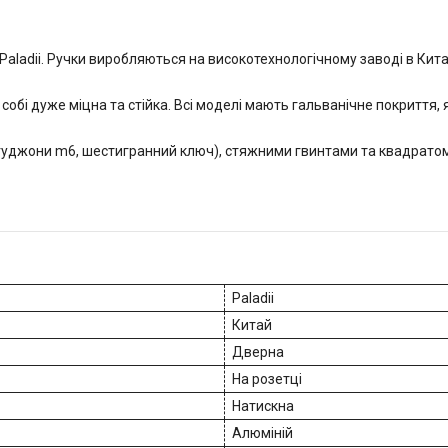
aladii. Ручки виробляються на високотехнологічному заводі в Кита
 собі дуже міцна та стійка. Всі моделі мають гальванічне покриття
гуджони m6, шестигранний ключ), стяжними гвинтами та квадратом
Paladii
Китай
Дверна
На розетці
Натискна
Алюміній