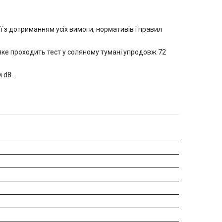
ї з дотриманням усіх вимоги, нормативів і правил
, яке проходить тест у соляному тумані упродовж 72
 d8.