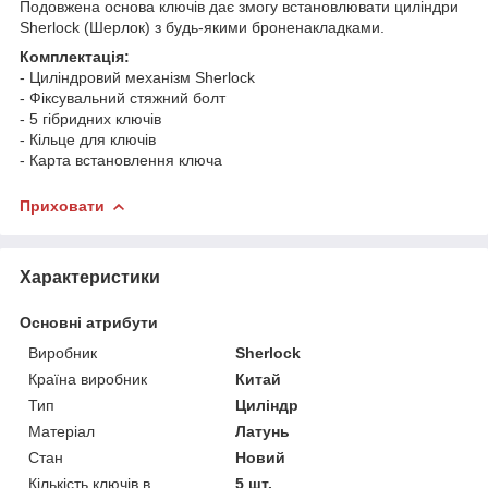
Подовжена основа ключів дає змогу встановлювати циліндри
Sherlock (Шерлок) з будь-якими броненакладками.
Комплектація:
- Циліндровий механізм Sherlock
- Фіксувальний стяжний болт
- 5 гібридних ключів
- Кільце для ключів
- Карта встановлення ключа
Приховати
Характеристики
Основні атрибути
Виробник
Sherlock
Країна виробник
Китай
Тип
Циліндр
Матеріал
Латунь
Стан
Новий
Кількість ключів в
5 шт.