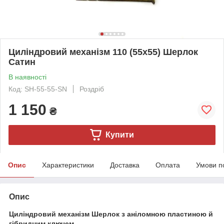
Циліндровий механізм 110 (55x55) Шерлок
Сатин
В наявності
Код: SH-55-55-SN
Роздріб
1 150
₴
Купити
Опис
Характеристики
Доставка
Оплата
Умови п
Опис
Циліндровий механізм Шерлок з аніломною пластиною й
гібридним ключем.