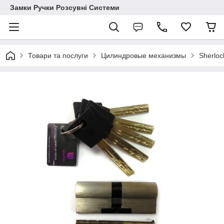
Замки Ручки Розсувні Системи
Товари та послуги
Цилиндровые механизмы
Sherloc