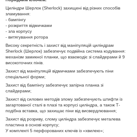
Циліндри Шерлок (Sherlock) захищені від різних способів
зламування:
- бампінгу
- розкриття відмичками
- зла корпусу
- витягування ротора
Високу секретність і захист від маніпуляцій циліндрам
Sherlock (Шерлок) забезпечує подвійна система кодування:
механізм замикної планки, що взаємодіє зі слайдерами й 9
високоточних пінів.
Захист від маніпуляцій відмичками забезпечують піни
спеціальної форми;
Захист від бампінгу забезпечує запірна планка зі
слайдерами;
Захист від силових методів злому забезпечують штифти із
загартованої сталі в плазі та корпусі циліндра, а також Т-
подібна вставка, що захищає піни від висвердлювання;
Захист від розриву, слому циліндра забезпечує металева
пластина в основі корпусу;
У комплекті 5 перфорованих ключів із «хвилею»;