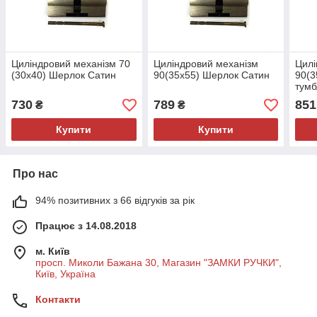
Циліндровий механізм 70
Циліндровий механізм
Цилі
(30x40) Шерлок Сатин
90(35x55) Шерлок Сатин
90(3
тумб
730
789
851
₴
₴
Купити
Купити
Про нас
94% позитивних з 66 відгуків за рік
Працює з 14.08.2018
м. Київ
просп. Миколи Бажана 30, Магазин "ЗАМКИ РУЧКИ",
Київ, Україна
Контакти