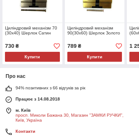
Циліндровий механізм 70
Циліндровий механізм
Цилі
(30x40) Шерлок Сатин
90(30x60) Шерлок Золото
(60x
730
789
1 2
₴
₴
Купити
Купити
Про нас
94% позитивних з 66 відгуків за рік
Працює з 14.08.2018
м. Київ
просп. Миколи Бажана 30, Магазин "ЗАМКИ РУЧКИ",
Київ, Україна
Контакти