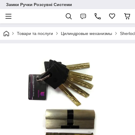
Замки Ручки Розсувні Системи
Товари та послуги
Цилиндровые механизмы
Sherloc