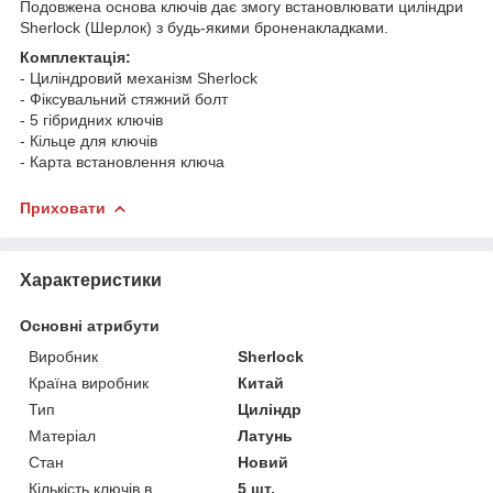
Подовжена основа ключів дає змогу встановлювати циліндри
Sherlock (Шерлок) з будь-якими броненакладками.
Комплектація:
- Циліндровий механізм Sherlock
- Фіксувальний стяжний болт
- 5 гібридних ключів
- Кільце для ключів
- Карта встановлення ключа
Приховати
Характеристики
Основні атрибути
Виробник
Sherlock
Країна виробник
Китай
Тип
Циліндр
Матеріал
Латунь
Стан
Новий
Кількість ключів в
5 шт.