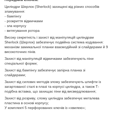
Циліндри Шерлок (Sherlock) захищені від різних способів
зламування:
- бампінгу
- розкриття відмичками
- зла корпусу
- витягування ротора
Високу секретність і захист від маніпуляцій циліндрам
Sherlock (Шерлок) забезпечує подвійна система кодування:
механізм замикальної планки взаємодійний зі слайдерами й 9
високоточних пінів.
Захист від маніпуляцій відмичками забезпечують піни
спеціальної форми;
Захист від бампінгу забезпечує запірна планка зі
слайдерами;
Захист від силових методів злому забезпечують штифти із
загартованої сталі в плазі та корпусі циліндра, а також Т-
подібна вставка, що захищає піни від висвердлювання;
Захист від розриву, слому циліндра забезпечує металева
пластина в основі корпусу;
У комплекті 5 перфорованих ключів із «хвилею»;