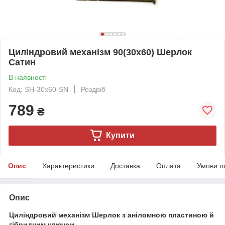
Циліндровий механізм 90(30x60) Шерлок
Сатин
В наявності
Код: SH-30x60-SN
Роздріб
789
₴
Купити
Опис
Характеристики
Доставка
Оплата
Умови п
Опис
Циліндровий механізм Шерлок з аніломною пластиною й
гібридним ключем.