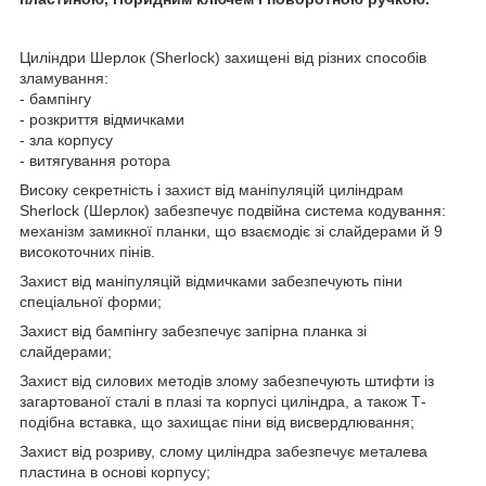
Циліндри Шерлок (Sherlock) захищені від різних способів
зламування:
- бампінгу
- розкриття відмичками
- зла корпусу
- витягування ротора
Високу секретність і захист від маніпуляцій циліндрам
Sherlock (Шерлок) забезпечує подвійна система кодування:
механізм замикної планки, що взаємодіє зі слайдерами й 9
високоточних пінів.
Захист від маніпуляцій відмичками забезпечують піни
спеціальної форми;
Захист від бампінгу забезпечує запірна планка зі
слайдерами;
Захист від силових методів злому забезпечують штифти із
загартованої сталі в плазі та корпусі циліндра, а також Т-
подібна вставка, що захищає піни від висвердлювання;
Захист від розриву, слому циліндра забезпечує металева
пластина в основі корпусу;