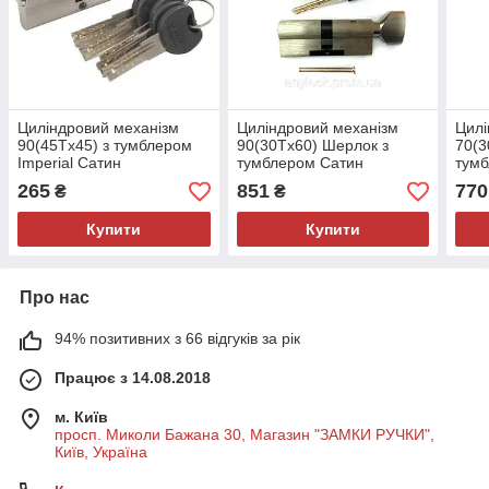
Циліндровий механізм
Циліндровий механізм
Цилі
90(45Тx45) з тумблером
90(30Тx60) Шерлок з
70(3
Imperial Сатин
тумблером Сатин
тум
265
851
770
₴
₴
Купити
Купити
Про нас
94% позитивних з 66 відгуків за рік
Працює з 14.08.2018
м. Київ
просп. Миколи Бажана 30, Магазин "ЗАМКИ РУЧКИ",
Київ, Україна