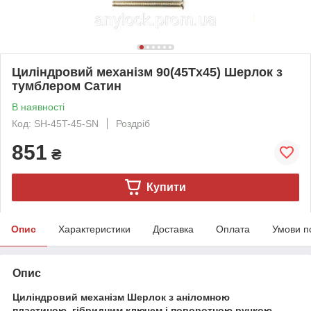
Циліндровий механізм 90(45Тx45) Шерлок з
тумблером Сатин
В наявності
Код: SH-45T-45-SN
Роздріб
851
₴
Купити
Опис
Характеристики
Доставка
Оплата
Умови п
Опис
Циліндровий механізм Шерлок з аніломною
пластиною, гібридним ключем і поворотною ручкою.