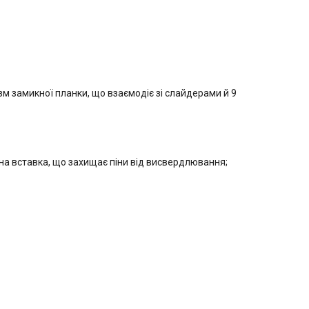
зм замикної планки, що взаємодіє зі слайдерами й 9
ібна вставка, що захищає піни від висвердлювання;