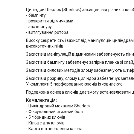
Циліндри Шерлок (Sherlock) захищені від різних спосо
- бампінгу
- розкриття відмичками
- зла корпусу
- витягування ротора
Високу секретність і захист від маніпуляцій циліндра
високоточних пінів.
Захист від маніпуляцій відмичками забезпечують пін
Захист від бампінгу забезпечує запірна планка зі сла
Захист від силових методів злому забезпечують штифти
Захист від розриву, слому циліндра забезпечує метал
У комплекті 5 перфорованих ключів із «хвилею»;
Подовжена основа ключів дає змогу встановлювати ц
Комплектація:
- Циліндровий механізм Sherlock
- Фіксувальний стяжний болт
- 5 гібридних ключів
- Кільце для ключів
- Карта встановлення ключа