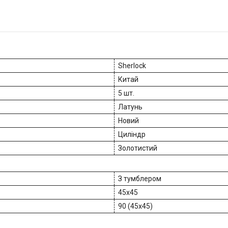
Sherlock
Китай
5 шт.
Латунь
Новий
Циліндр
Золотистий
З тумблером
45x45
90 (45x45)