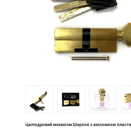
Циліндровий механізм Шерлок з аніломною пласти