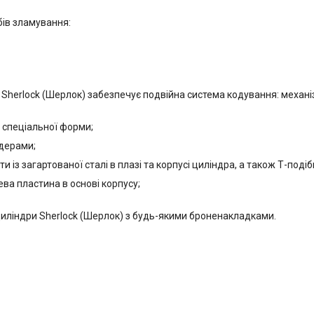
бів зламування:
м Sherlock (Шерлок) забезпечує подвійна система кодування: механі
и спеціальної форми;
йдерами;
 із загартованої сталі в плазі та корпусі циліндра, а також Т-под
ева пластина в основі корпусу;
иліндри Sherlock (Шерлок) з будь-якими броненакладками.