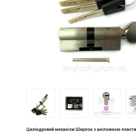
Циліндровий механізм Шерлок з аніломною пласти