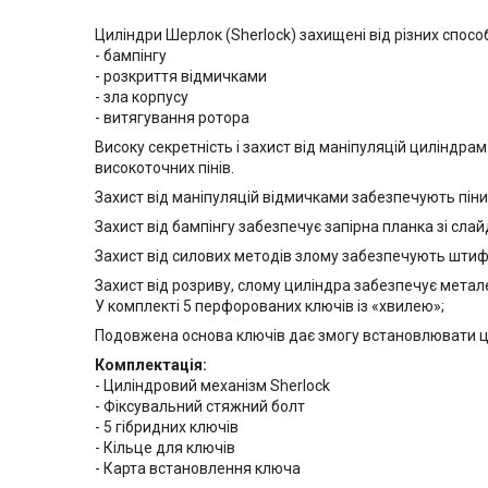
Циліндри Шерлок (Sherlock) захищені від різних спосо
- бампінгу
- розкриття відмичками
- зла корпусу
- витягування ротора
Високу секретність і захист від маніпуляцій циліндра
високоточних пінів.
Захист від маніпуляцій відмичками забезпечують пін
Захист від бампінгу забезпечує запірна планка зі сла
Захист від силових методів злому забезпечують штифти
Захист від розриву, слому циліндра забезпечує метал
У комплекті 5 перфорованих ключів із «хвилею»;
Подовжена основа ключів дає змогу встановлювати ц
Комплектація:
- Циліндровий механізм Sherlock
- Фіксувальний стяжний болт
- 5 гібридних ключів
- Кільце для ключів
- Карта встановлення ключа