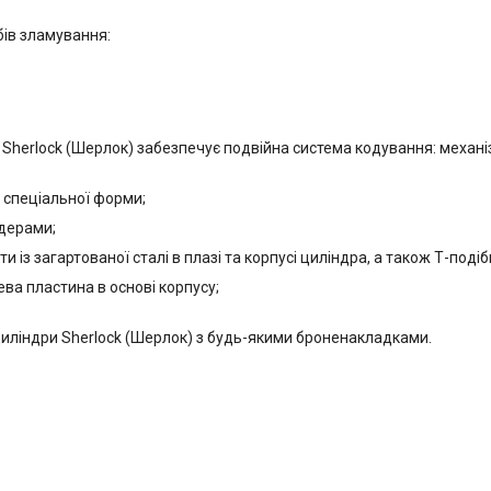
бів зламування:
м Sherlock (Шерлок) забезпечує подвійна система кодування: механі
и спеціальної форми;
йдерами;
 із загартованої сталі в плазі та корпусі циліндра, а також Т-под
ева пластина в основі корпусу;
иліндри Sherlock (Шерлок) з будь-якими броненакладками.