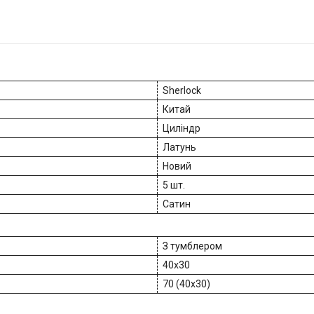
Sherlock
Китай
Циліндр
Латунь
Новий
5 шт.
Сатин
З тумблером
40x30
70 (40х30)