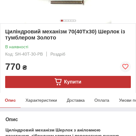
Циліндровий механізм 70(40Тx30) Шерлок із
тумблером Золото
В наявності
Код: SH-40T-30-PB
Роздріб
770
₴
Купити
Опис
Характеристики
Доставка
Оплата
Умови п
Опис
Циліндровий механізм Шерлок з аніломною
пластиною, гібридним ключем і поворотною ручкою.