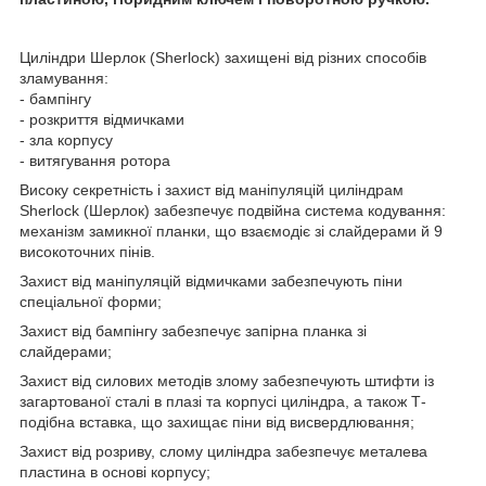
Циліндри Шерлок (Sherlock) захищені від різних способів
зламування:
- бампінгу
- розкриття відмичками
- зла корпусу
- витягування ротора
Високу секретність і захист від маніпуляцій циліндрам
Sherlock (Шерлок) забезпечує подвійна система кодування:
механізм замикної планки, що взаємодіє зі слайдерами й 9
високоточних пінів.
Захист від маніпуляцій відмичками забезпечують піни
спеціальної форми;
Захист від бампінгу забезпечує запірна планка зі
слайдерами;
Захист від силових методів злому забезпечують штифти із
загартованої сталі в плазі та корпусі циліндра, а також Т-
подібна вставка, що захищає піни від висвердлювання;
Захист від розриву, слому циліндра забезпечує металева
пластина в основі корпусу;