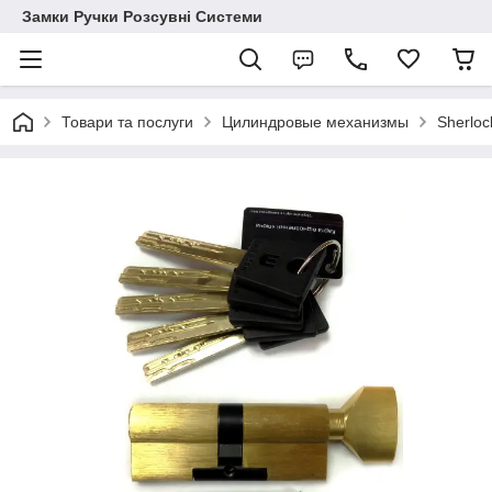
Замки Ручки Розсувні Системи
Товари та послуги
Цилиндровые механизмы
Sherloc