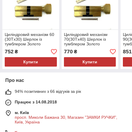
Циліндровий механізм 60
Циліндровий механізм
Цилі
(30Тx30) Шерлок із
70(30Tx40) Шерлок із
90(3
тумблером Золото
тумблером Золото
тумб
752
770
851
₴
₴
Купити
Купити
Про нас
94% позитивних з 66 відгуків за рік
Працює з 14.08.2018
м. Київ
просп. Миколи Бажана 30, Магазин "ЗАМКИ РУЧКИ",
Київ, Україна