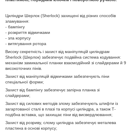
Циліндри Шерлок (Sherlock) захищені від різних способів
зламування:
- бампінгу
- розкриття відмичками
- зла корпусу
- витягування ротора
Високу секретність і захист від маніпуляцій циліндрам
Sherlock (Шерлок) забезпечує подвійна система кодування:
механізм замикальної планки взаємодійний зі слайдерами й 9
високоточних пінів.
Захист від маніпуляцій відмичками забезпечують піни
спеціальної форми;
Захист від бампінгу забезпечує запірна планка зі
слайдерами;
Захист від силових методів злому забезпечують штифти із
загартованої сталі в плазі та корпусі циліндра, а також Т-
подібна вставка, що захищає піни від висвердлювання;
Захист від розриву, слому циліндра забезпечує металева
пластина в основі корпусу;