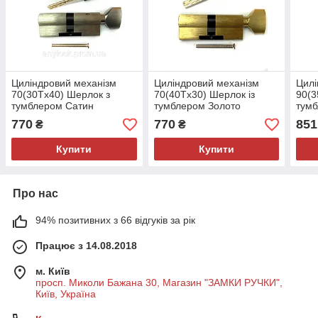
Циліндровий механізм
Циліндровий механізм
Цилі
70(30Тx40) Шерлок з
70(40Тx30) Шерлок із
90(3
тумблером Сатин
тумблером Золото
тумб
770
770
851
₴
₴
Купити
Купити
Про нас
94% позитивних з 66 відгуків за рік
Працює з 14.08.2018
м. Київ
просп. Миколи Бажана 30, Магазин "ЗАМКИ РУЧКИ",
Київ, Україна