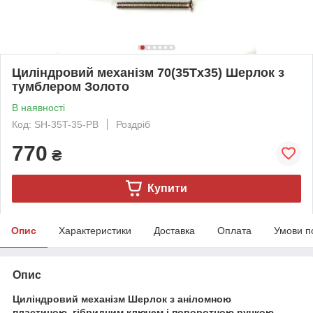
Циліндровий механізм 70(35Тx35) Шерлок з
тумблером Золото
В наявності
Код: SH-35T-35-PB
Роздріб
770
₴
Купити
Опис
Характеристики
Доставка
Оплата
Умови п
Опис
Циліндровий механізм Шерлок з аніломною
пластиною, гібридним ключем і поворотною ручкою.