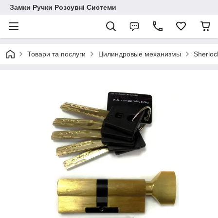
Замки Ручки Розсувні Системи
Товари та послуги
Цилиндровые механизмы
Sherloc