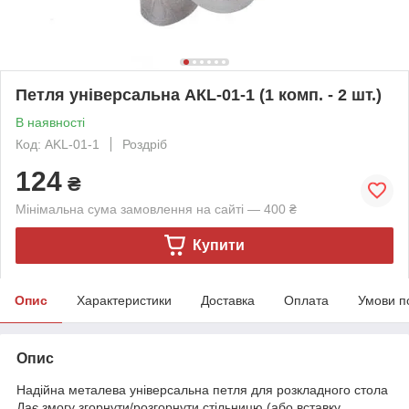
Петля універсальна АКL-01-1 (1 комп. - 2 шт.)
В наявності
Код: AKL-01-1
Роздріб
124
₴
Мінімальна сума замовлення на сайті — 400 ₴
Купити
Опис
Характеристики
Доставка
Оплата
Умови п
Опис
Надійна металева універсальна петля для розкладного стола
Дає змогу згорнути/розгорнути стільницю (або вставку