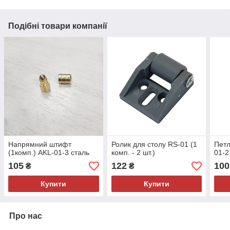
Подібні товари компанії
Напрямний штифт
Ролик для столу RS-01 (1
Петл
(1комп.) AKL-01-3 сталь
комп. - 2 шт.)
01-2 
105
122
100
₴
₴
Купити
Купити
Про нас