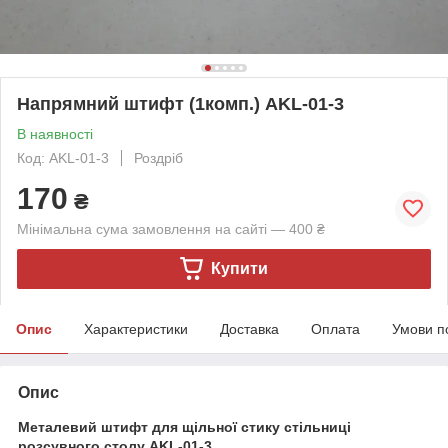
Напрямний штифт (1комп.) AKL-01-3
В наявності
Код: AKL-01-3
Роздріб
170
₴
Мінімальна сума замовлення на сайті — 400 ₴
Купити
Опис
Характеристики
Доставка
Оплата
Умови п
Опис
Металевий штифт для щільної стику стільниці
розсувного столу AKL-01-3