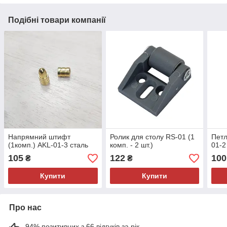
Подібні товари компанії
Напрямний штифт
Ролик для столу RS-01 (1
Петл
(1комп.) AKL-01-3 сталь
комп. - 2 шт.)
01-2 
105
122
100
₴
₴
Купити
Купити
Про нас
94% позитивних з 66 відгуків за рік