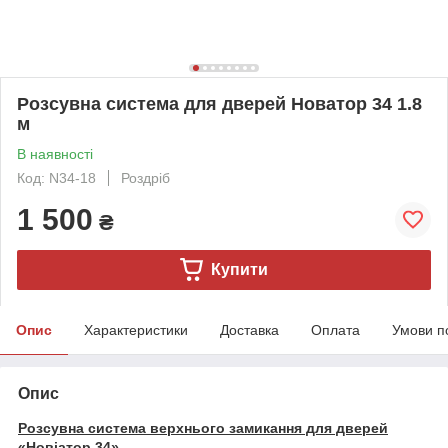
Розсувна система для дверей Новатор 34 1.8
м
В наявності
Код: N34-18
Роздріб
1 500
₴
Купити
Опис
Характеристики
Доставка
Оплата
Умови п
Опис
Розсувна система верхнього замикання для дверей
«Новіатор 34»