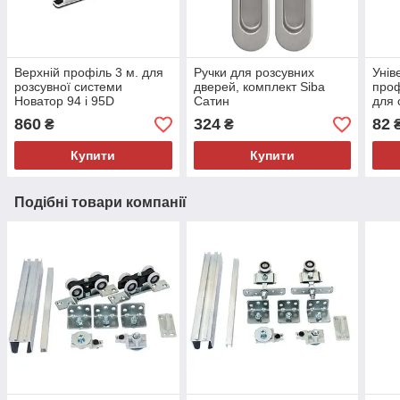
Верхній профіль 3 м. для
Ручки для розсувних
Унів
розсувної системи
дверей, комплект Siba
проф
Новатор 94 і 95D
Сатин
для 
две
860
324
82
₴
₴
Купити
Купити
Подібні товари компанії