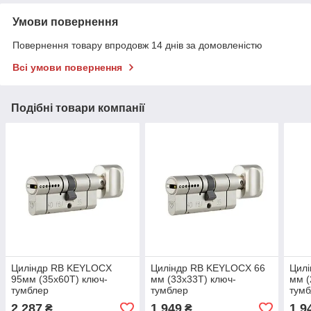
Умови повернення
Повернення товару впродовж 14 днів за домовленістю
Всі умови повернення
Подібні товари компанії
Циліндр RB KEYLOCX
Циліндр RB KEYLOCX 66
Цил
95мм (35x60T) ключ-
мм (33x33T) ключ-
мм (
тумблер
тумблер
тум
2 287
1 949
1 9
₴
₴