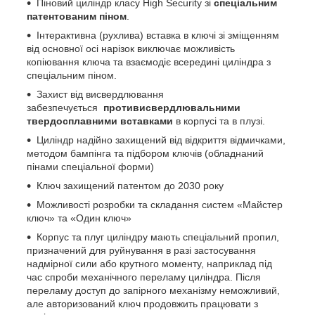
Піновий циліндр класу High Security зі
спеціальним
патентованим піном
.
Інтерактивна (рухлива) вставка в ключі зі зміщенням
від основної осі нарізок виключає можливість
копіювання ключа та взаємодіє всередині циліндра з
спеціальним піном.
Захист від висвердлювання
забезпечується
противисвердлювальними
твердосплавними вставками
в корпусі та в плузі.
Циліндр надійно захищений від відкриття відмичками,
методом бампінга та підбором ключів (обладнаний
пінами спеціальної форми)
Ключ захищений патентом до 2030 року
Можливості розробки та складання систем «Майстер
ключ» та «Один ключ»
Корпус та плуг циліндру мають спеціальний пропил,
призначений для руйнування в разі застосування
надмірної сили або крутного моменту, наприклад під
час спроби механічного переламу циліндра. Після
переламу доступ до запірного механізму неможливий,
але авторизований ключ продовжить працювати з