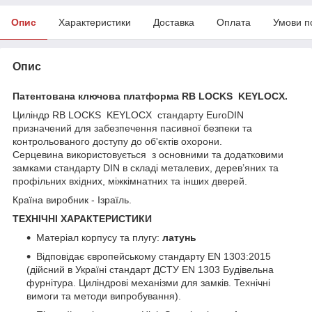
Опис
Характеристики
Доставка
Оплата
Умови п
Опис
Патентована ключова платформа RB LOCKS KEYLOCX.
Циліндр RB LOCKS KEYLOCX стандарту EuroDIN
призначений для забезпечення пасивної безпеки та
контрольованого доступу до об'єктів охорони.
Серцевина використовується з основними та додатковими
замками стандарту DIN в складі металевих, дерев’яних та
профільних вхідних, міжкімнатних та інших дверей.
Країна виробник - Ізраїль.
ТЕХНІЧНІ ХАРАКТЕРИСТИКИ
Матеріал корпусу та плугу:
латунь
Відповідає європейському стандарту EN 1303:2015
(дійсний в Україні стандарт ДСТУ EN 1303 Будівельна
фурнітура. Циліндрові механізми для замків. Технічні
вимоги та методи випробування).