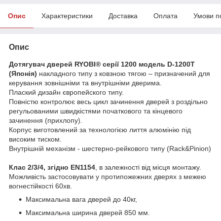
Опис
Характеристики
Доставка
Оплата
Умови п
Опис
Дотягувач дверей RYOBI® серії 1200 модель D-1200Т
(Японія)
накладного типу з ковзною тягою – призначений для
керування зовнішніми та внутрішніми дверима.
Плаский дизайн європейского типу.
Повністю контролює весь цикл зачинення дверей з роздільно
регульованими швидкістями початкового та кінцевого
зачинення (прихлопу).
Корпус виготовлений за технологією лиття алюмінію під
високим тиском.
Внутрішній механізм - шестерно-рейкового типу (Rack&Pinion)
Клас 2/3/4, згідно EN1154
, в залежності від місця монтажу.
Можливість застосовувати у протипожежних дверях з межею
вогнестійкості 60хв.
Максимальна вага дверей до 40кг,
Максимальна ширина дверей 850 мм.