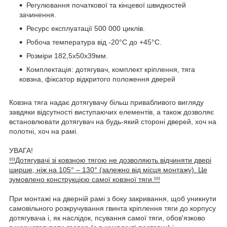
Регулювання початкової та кінцевої швидкостей
зачинення.
Ресурс експлуатації 500 000 циклів.
Робоча температура від -20°С до +45°С.
Розміри 182,5х50х39мм.
Комплектація: дотягувач, комплект кріплення, тяга
ковзна, фіксатор відкритого положення дверей
Ковзна тяга надає дотягувачу більш привабливого вигляду
завдяки відсутності виступаючих елементів, а також дозволяє
встановлювати дотягувач на будь-який стороні дверей, хоч на
полотні, хоч на рамі.
УВАГА!
!!!Дотягувачі зі ковзною тягою не дозволяють відчиняти двері
ширше, ніж на 105° – 130° (залежно від місця монтажу). Це
зумовлено конструкцією самої ковзної тяги.!!!
При монтажі на дверній рамі з боку закривання, щоб уникнути
самовільного розкручування гвинта кріплення тяги до корпусу
дотягувача і, як наслідок, псування самої тяги, обов'язково