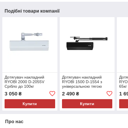
Подібні товари компанії
Дотягувач накладний
Дотягувач накладний
Дотя
RYOBI 2000 D-2055V
RYOBI 1500 D-1554 з
RYOB
Срібло до 100кг
універсальною тягою
65кг
Чорний до 80кг
3 050
2 490
1 6
₴
₴
Купити
Купити
Про нас