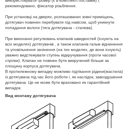
використовувати гровер (є в комплекті поставки) і,
рекомендовано, фіксатор різьблення.
При установці на дверях, розташованих зовні приміщень,
дотягувач повинен перебувати під навісом, щоб уникнути
попадання вологи (тяга дотягувача - сталева).
При виконанні регулювань клапанів швидкостей (існують на
всіх моделях) дотягувачів , а також клапанів гальм відчинення
та уповільнення зачінення (на тих моделях, де вони існують)
уважно видстежувати ступінь відкручування (проти часової
стрілки). Клапан не повінен бути викручений більше за
площину корпуса дотягувача.
В протилежному випадку можливо підтікання рідини(мастила)
із дотягувача під час його роботи і, як наслідок, завоздушення
дотягувача. Це не може бути враховано як гарантійний
випадок.
Вид монтажу дотягувача