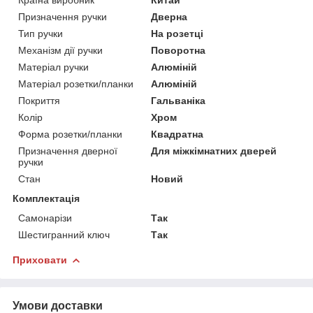
Призначення ручки
Дверна
Тип ручки
На розетці
Механізм дії ручки
Поворотна
Матеріал ручки
Алюміній
Матеріал розетки/планки
Алюміній
Покриття
Гальваніка
Колір
Хром
Форма розетки/планки
Квадратна
Призначення дверної
Для міжкімнатних дверей
ручки
Стан
Новий
Комплектація
Самонарізи
Так
Шестигранний ключ
Так
Приховати
Умови доставки