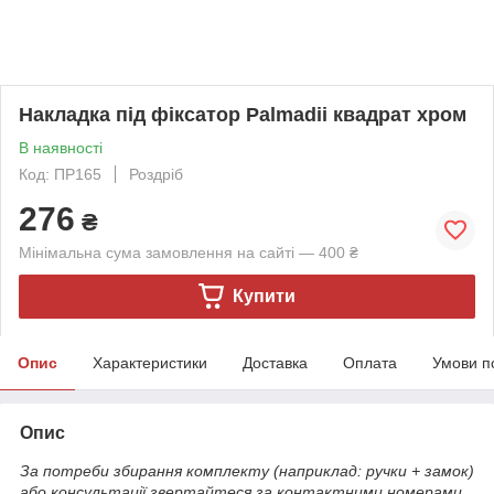
Накладка під фіксатор Palmadii квадрат хром
В наявності
Код: ПР165
Роздріб
276
₴
Мінімальна сума замовлення на сайті — 400 ₴
Купити
Опис
Характеристики
Доставка
Оплата
Умови п
Опис
За потреби збирання комплекту (наприклад: ручки + замок)
або консультації звертайтеся за контактними номерами