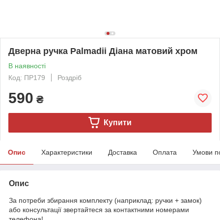
Дверна ручка Palmadii Діана матовий хром
В наявності
Код: ПР179
Роздріб
590
₴
Купити
Опис
Характеристики
Доставка
Оплата
Умови п
Опис
За потреби збирання комплекту (наприклад: ручки + замок)
або консультації звертайтеся за контактними номерами
телефона!