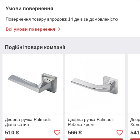
Умови повернення
Повернення товару впродовж 14 днів за домовленістю
Всі умови повернення
Подібні товари компанії
Дверна ручка Palmadii
Дверна ручка Palmadii
Двер
Діана сатин
Ребека хром
Хеле
510
566
541
₴
₴