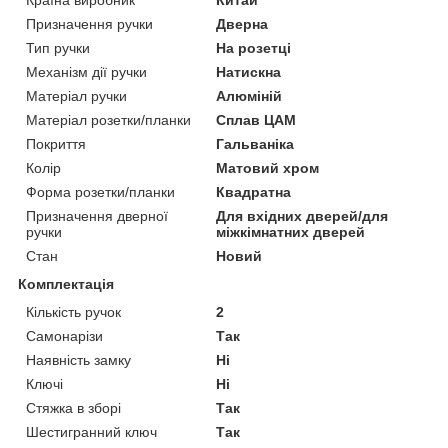
Призначення ручки
Дверна
Тип ручки
На розетці
Механізм дії ручки
Натискна
Матеріал ручки
Алюміній
Матеріал розетки/планки
Сплав ЦАМ
Покриття
Гальваніка
Колір
Матовий хром
Форма розетки/планки
Квадратна
Призначення дверної
Для вхідних дверей/для
ручки
міжкімнатних дверей
Стан
Новий
Комплектація
Кількість ручок
2
Самонарізи
Так
Наявність замку
Ні
Ключі
Ні
Стяжка в зборі
Так
Шестигранний ключ
Так