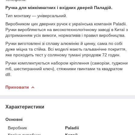
Ручка для міжкімнатних і вхідних дверей Паладій.
Тип монтажу — універсальний.
Виробником цих дверних ручок є українська компанія Paladii.
Ручки виробляються на високотехнологічному заводі в Китаї з
дотриманням усіх вимоги, нормативів і правил виробництва.
Ручки виготовлені зі сплаву алюмінію й цинку, сама по собі
дуже міцна та стійка. Всі моделі мають гальванічне покриття,
яке проходить тест у соляному тумані упродовж 72 годин.
Ручки комплектуються набором кріплення (саморізи, гуджони
m6, шестигранний ключ), стяжними гвинтами та квадратом
d8.
Приховати
Характеристики
Основні
Виробник
Paladii
Країна виробник
Китай