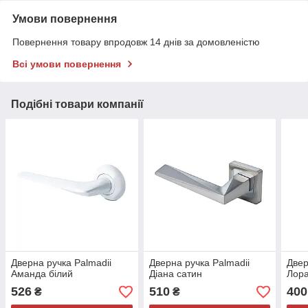
Умови повернення
Повернення товару впродовж 14 днів за домовленістю
Всі умови повернення
Подібні товари компанії
Дверна ручка Palmadii
Дверна ручка Palmadii
Двер
Аманда білий
Діана сатин
Лора
526
510
400
₴
₴