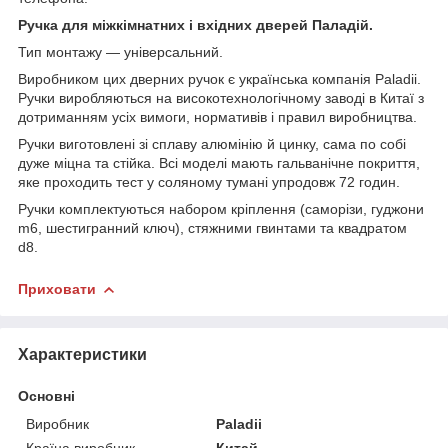
Ручка для міжкімнатних і вхідних дверей Паладій.
Тип монтажу — універсальний.
Виробником цих дверних ручок є українська компанія Paladii.
Ручки виробляються на високотехнологічному заводі в Китаї з
дотриманням усіх вимоги, нормативів і правил виробництва.
Ручки виготовлені зі сплаву алюмінію й цинку, сама по собі
дуже міцна та стійка. Всі моделі мають гальванічне покриття,
яке проходить тест у соляному тумані упродовж 72 годин.
Ручки комплектуються набором кріплення (саморізи, гуджони
m6, шестигранний ключ), стяжними гвинтами та квадратом
d8.
Приховати
Характеристики
Основні
Виробник
Paladii
Країна виробник
Китай