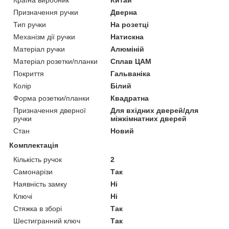
Призначення ручки
Дверна
Тип ручки
На розетці
Механізм дії ручки
Натискна
Матеріал ручки
Алюміній
Матеріал розетки/планки
Сплав ЦАМ
Покриття
Гальваніка
Колір
Білий
Форма розетки/планки
Квадратна
Призначення дверної
Для вхідних дверей/для
ручки
міжкімнатних дверей
Стан
Новий
Комплектація
Кількість ручок
2
Самонарізи
Так
Наявність замку
Ні
Ключі
Ні
Стяжка в зборі
Так
Шестигранний ключ
Так