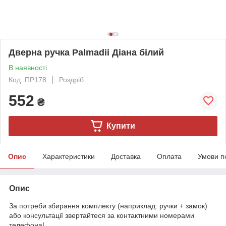
Дверна ручка Palmadii Діана білий
В наявності
Код: ПР178
Роздріб
552
₴
Купити
Опис
Характеристики
Доставка
Оплата
Умови п
Опис
За потреби збирання комплекту (наприклад: ручки + замок)
або консультації звертайтеся за контактними номерами
телефона!