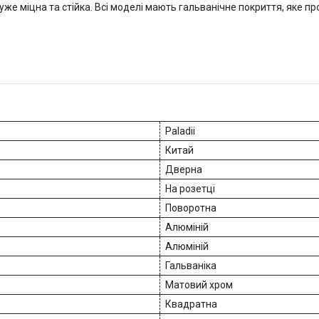
дуже міцна та стійка. Всі моделі мають гальванічне покриття, яке п
Paladii
Китай
Дверна
На розетці
Поворотна
Алюміній
Алюміній
Гальваніка
Матовий хром
Квадратна