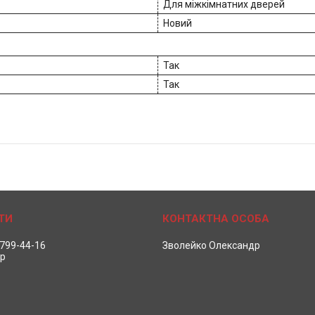
Для міжкімнатних дверей
Новий
Так
Так
 799-44-16
Зволейко Олександр
р