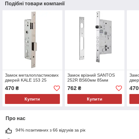
Подібні товари компанії
Замок металопластикових
Замок врізний SANTOS
Замо
дверей KALE 153 25
252R BS60мм 85мм
двер
470
762
470
₴
₴
Купити
Купити
Про нас
94% позитивних з 66 відгуків за рік