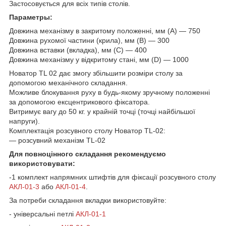
Застосовується для всіх типів столів.
Параметры:
Довжина механізму в закритому положенні, мм (A) — 750
Довжина рухомої частини (крила), мм (B) — 300
Довжина вставки (вкладка), мм (C) — 400
Довжина механізму у відкритому стані, мм (D) — 1000
Новатор TL 02 дає змогу збільшити розміри столу за
допомогою механічного складання.
Можливе блокування руху в будь-якому зручному положенні
за допомогою ексцентрикового фіксатора.
Витримує вагу до 50 кг. у крайній точці (точці найбільшої
напруги).
Комплектація розсувного столу Новатор TL-02:
— розсувний механізм TL-02
Для повноцінного складання рекомендуємо
використовувати:
-1 комплект напрямних штифтів для фіксації розсувного столу
АКЛ-01-3
або
АКЛ-01-4
.
За потреби складання вкладки використовуйте:
- універсальні петлі
АКЛ-01-1