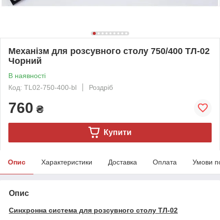
Механізм для розсувного столу 750/400 ТЛ-02
Чорний
В наявності
Код: TL02-750-400-bl
Роздріб
760
₴
Купити
Опис
Характеристики
Доставка
Оплата
Умови п
Опис
Синхронна система для розсувного столу ТЛ-02