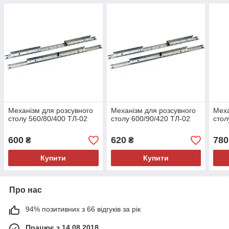
Механізм для розсувного
Механізм для розсувного
Меха
столу 560/80/400 ТЛ-02
столу 600/90/420 ТЛ-02
стол
600
620
780
₴
₴
Купити
Купити
Про нас
94% позитивних з 66 відгуків за рік
Працює з 14.08.2018