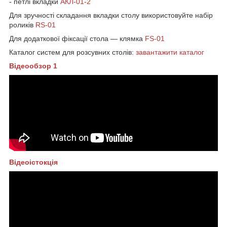
- петлі вкладки
АКЛ-01-2
Для зручності складання вкладки столу використовуйте набір
роликів
RS-01
Для додаткової фіксації стола — клямка
FS-01
Каталог систем для розсувних столів:
завантажити каталог
Відеообзор 1
Відеоістокція