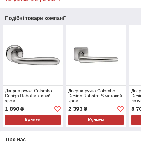
Подібні товари компанії
Дверна ручка Colombo
Дверна ручка Colombo
Двер
Design Robot матовий
Design Robotre S матовий
Desi
хром
хром
лату
1 890
2 393
8 7
₴
₴
Купити
Купити
Про нас