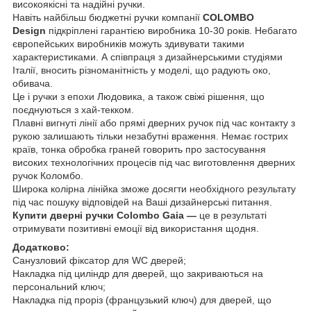
високоякісні та надійні ручки.
Навіть найбільш бюджетні ручки компанії
COLOMBO
Design
підкріплені гарантією виробника 10-30 років. Небагато
європейських виробників можуть здивувати такими
характеристиками. А співпраця з дизайнерськими студіями
Італії, вносить різноманітність у моделі, що радують око,
обивача.
Це і ручки з епохи Людовика, а також свіжі рішення, що
поєднуються з хай-текком.
Плавні вигнуті лінії або прямі дверних ручок під час контакту з
рукою залишають тільки незабутні враження. Немає гострих
країв, тонка обробка граней говорить про застосування
високих технологічних процесів під час виготовлення дверних
ручок Коломбо.
Широка колірна лінійка зможе досягти необхідного результату
під час пошуку відповідей на Ваші дизайнерські питання.
Купити дверні ручки Colombo Gaia —
це в результаті
отримувати позитивні емоції від використання щодня.
Додатково:
Санузловий фіксатор для WC дверей;
Накладка під циліндр для дверей, що закриваються на
персональний ключ;
Накладка під проріз (французький ключ) для дверей, що