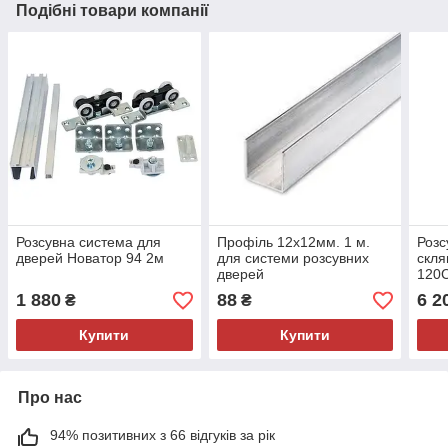
Подібні товари компанії
Розсувна система для
Профіль 12х12мм. 1 м.
Розс
дверей Новатор 94 2м
для системи розсувних
скля
дверей
120
1 880
88
6 2
₴
₴
Купити
Купити
Про нас
94% позитивних з 66 відгуків за рік